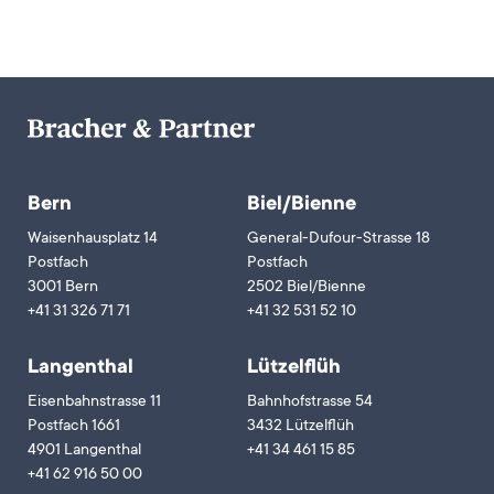
Bern
Biel/Bienne
Waisenhausplatz 14
General-Dufour-Strasse 18
Postfach
Postfach
3001 Bern
2502 Biel/Bienne
+41 31 326 71 71
+41 32 531 52 10
Langenthal
Lützelflüh
Eisenbahnstrasse 11
Bahnhofstrasse 54
Postfach 1661
3432 Lützelflüh
4901 Langenthal
+41 34 461 15 85
+41 62 916 50 00