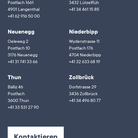
Postfach 1661
3432 Lützelflüh
4901 Langenthal
+41 34 461 15 85
+41 62 916 50 00
Neuenegg
Niederbipp
Oeleweg 2
Wydenstrasse 11
Postfach 10
Postfach 176
3176 Neuenegg
4704 Niederbipp
+41 31 741 33 66
+41 32 633 68 19
Thun
Zollbrück
Bälliz 46
Dorfstrasse 29
Postfach
3436 Zollbrück
3600 Thun
+41 34 496 80 77
+41 33 531 27 90
Kontaktieren