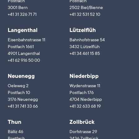
Postfach
Postfach
3001 Bern
2502 Biel/Bienne
+41 31 326 71 71
+41 32 531 52 10
Langenthal
Lützelflüh
Eisenbahnstrasse 11
Bahnhofstrasse 54
Postfach 1661
3432 Lützelflüh
4901 Langenthal
+41 34 461 15 85
+41 62 916 50 00
Neuenegg
Niederbipp
Oeleweg 2
Wydenstrasse 11
Postfach 10
Postfach 176
3176 Neuenegg
4704 Niederbipp
+41 31 741 33 66
+41 32 633 68 19
Thun
Zollbrück
Bälliz 46
Dorfstrasse 29
Postfach
3436 Zollbrück