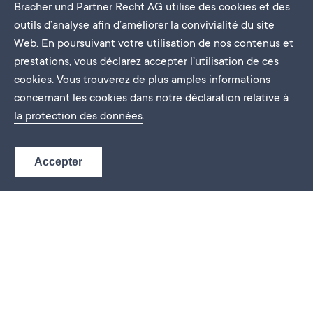
Bracher und Partner Recht AG utilise des cookies et des
Site
outils d’analyse afin d’améliorer la convivialité du site
Web. En poursuivant votre utilisation de nos contenus et
prestations, vous déclarez accepter l’utilisation de ces
Niederbipp
cookies. Vous trouverez de plus amples informations
concernant les cookies dans notre
déclaration relative à
Wydenstrasse 11
la protection des données
.
Case postale 176
4704 Niederbipp
Accepter
+41 32 633 68 19
E-Mail
Site
Thoune
Bälliz 46