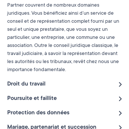
Partner couvrent de nombreux domaines
juridiques. Vous bénéficiez ainsi d’un service de
conseil et de représentation complet fourni par un
seul et unique prestataire, que vous soyez un
particulier, une entreprise, une commune ou une
association. Outre le conseil juridique classique, le
travail judiciaire, à savoir la représentation devant
les autorités ou les tribunaux, revêt chez nous une
importance fondamentale.
Droit du travail
Les employés et les employeurs se trouvent
Poursuite et faillite
régulièrement confrontés à des questions liées
Réclamer des paiements en souffrance est un
Protection des données
au droit du travail. Nos avocates et avocats
processus fastidieux qui comporte de nombreux
spécialisés à Berne, Bienne, Langenthal,
La protection des données est sur toutes les
Mariage, partenariat et succession
pièges à éviter. L’équipe de Bracher & Partner