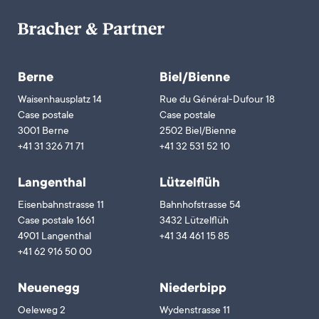
Berne
Biel/Bienne
Waisenhausplatz 14
Rue du Général-Dufour 18
Case postale
Case postale
3001 Berne
2502 Biel/Bienne
+41 31 326 71 71
+41 32 531 52 10
Langenthal
Lützelflüh
Eisenbahnstrasse 11
Bahnhofstrasse 54
Case postale 1661
3432 Lützelflüh
4901 Langenthal
+41 34 461 15 85
+41 62 916 50 00
Neuenegg
Niederbipp
Oeleweg 2
Wydenstrasse 11