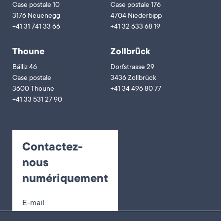
Case postale 10
Case postale 176
3176 Neuenegg
4704 Niederbipp
+41 31 741 33 66
+41 32 633 68 19
Thoune
Zollbrück
Bälliz 46
Dorfstrasse 29
Case postale
3436 Zollbrück
3600 Thoune
+41 34 496 80 77
+41 33 531 27 90
Contactez-
nous
numériquement
E-mail
Déclaration de cas en