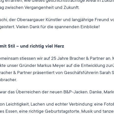
g erfahren, wie dieses geschichtsträchtige Areal in Zukunf
g zwischen Vergangenheit und Zukunft.
chi, der Oberaargauer Künstler und langjährige Freund v
eistert. Vielen Dank für die spannenden Einblicke!
t Stil – und richtig viel Herz
gemeinsam stiessen wir auf 25 Jahre Bracher & Partner an. 
kte unser Gründer Markus Meyer auf die Entwicklung zurü
racher & Partner präsentiert von Geschäfsführerin Sarah S
mbracher.
ar das Überreichen der neuen B&P-Jacken. Danke, Marku
on Leichtigkeit, Lachen und echter Verbindung: eine Fot
es Essen, eine richtige Geburtstagstorte, Musik und tanzen