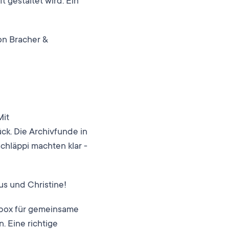
t gestaltet wird. Ein
on Bracher &
Mit
ck. Die Archivfunde in
chläppi machten klar -
s und Christine!
obox für gemeinsame
. Eine richtige