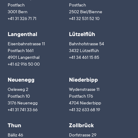
Postfach
Postfach
3001 Bern
2502 Biel/Bienne
+41 31 326 71 71
+41 32 531 52 10
Langenthal
Lützelflüh
Eisenbahnstrasse 11
Bahnhofstrasse 54
Postfach 1661
3432 Lützelflüh
4901 Langenthal
+41 34 461 15 85
+41 62 916 50 00
Neuenegg
Niederbipp
Oeleweg 2
Wydenstrasse 11
Postfach 10
Postfach 176
3176 Neuenegg
4704 Niederbipp
+41 31 741 33 66
+41 32 633 68 19
Thun
Zollbrück
Bälliz 46
Dorfstrasse 29