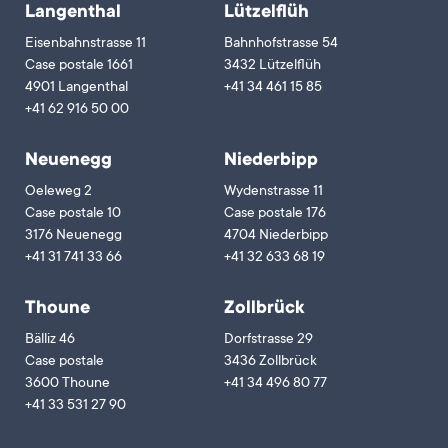
Langenthal
Lützelflüh
Eisenbahnstrasse 11
Bahnhofstrasse 54
Case postale 1661
3432 Lützelflüh
4901 Langenthal
+41 34 461 15 85
+41 62 916 50 00
Neuenegg
Niederbipp
Oeleweg 2
Wydenstrasse 11
Case postale 10
Case postale 176
3176 Neuenegg
4704 Niederbipp
+41 31 741 33 66
+41 32 633 68 19
Thoune
Zollbrück
Bälliz 46
Dorfstrasse 29
Case postale
3436 Zollbrück
3600 Thoune
+41 34 496 80 77
+41 33 531 27 90