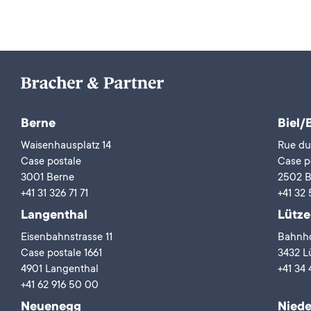
Berne
Biel/
Waisenhausplatz 14
Rue du
Case postale
Case p
3001 Berne
2502 B
+41 31 326 71 71
+41 32 
Langenthal
Lütze
Eisenbahnstrasse 11
Bahnho
Case postale 1661
3432 Lü
4901 Langenthal
+41 34 
+41 62 916 50 00
Neuenegg
Niede