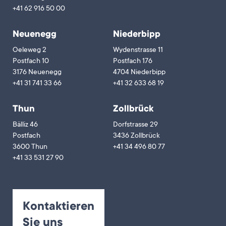
+41 62 916 50 00
Neuenegg
Niederbipp
Oeleweg 2
Wydenstrasse 11
Postfach 10
Postfach 176
3176 Neuenegg
4704 Niederbipp
+41 31 741 33 66
+41 32 633 68 19
Thun
Zollbrück
Bälliz 46
Dorfstrasse 29
Postfach
3436 Zollbrück
3600 Thun
+41 34 496 80 77
+41 33 531 27 90
Kontaktieren
Sie uns