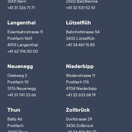
3001 Bern
2502 Biel/Bienne
+41 31 326 71 71
+41 32 531 52 10
Langenthal
Lützelflüh
Eisenbahnstrasse 11
Bahnhofstrasse 54
Postfach 1661
3432 Lützelflüh
4901 Langenthal
+41 34 461 15 85
+41 62 916 50 00
Neuenegg
Niederbipp
Oeleweg 2
Wydenstrasse 11
Postfach 10
Postfach 176
3176 Neuenegg
4704 Niederbipp
+41 31 741 33 66
+41 32 633 68 19
Thun
Zollbrück
Bälliz 46
Dorfstrasse 29
Postfach
3436 Zollbrück