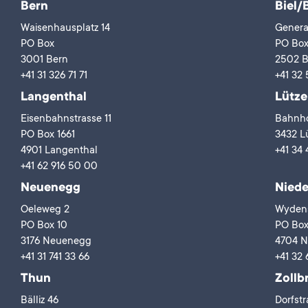
Bern
Biel/
Waisenhausplatz 14
Genera
PO Box
PO Bo
3001 Bern
2502 B
+41 31 326 71 71
+41 32 
Langenthal
Lütze
Eisenbahnstrasse 11
Bahnho
PO Box 1661
3432 Lü
4901 Langenthal
+41 34 
+41 62 916 50 00
Neuenegg
Niede
Oeleweg 2
Wydens
PO Box 10
PO Box
3176 Neuenegg
4704 N
+41 31 741 33 66
+41 32 
Thun
Zollb
Bälliz 46
Dorfstr