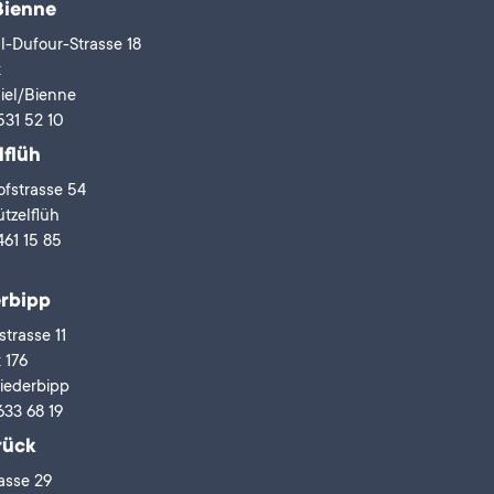
Bienne
l-Dufour-Strasse 18
x
iel/Bienne
531 52 10
lflüh
fstrasse 54
tzelflüh
461 15 85
rbipp
trasse 11
 176
iederbipp
633 68 19
rück
asse 29